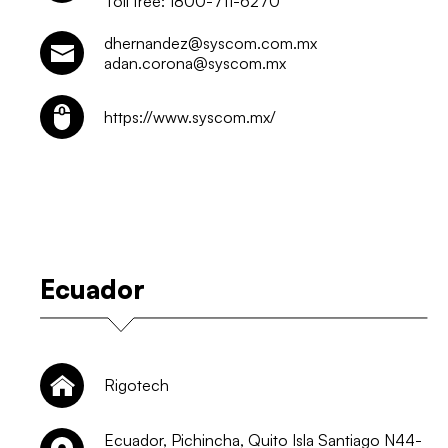
Toll free: 1800-711-6270
dhernandez@syscom.com.mx
adan.corona@syscom.mx
https://www.syscom.mx/
Ecuador
Rigotech
Ecuador, Pichincha, Quito Isla Santiago N44-